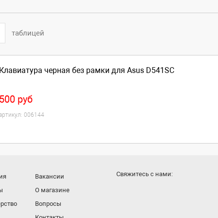
таблицей
Клавиатура черная без рамки для Asus D541SC
500
руб
артикул:
006144
Cвяжитесь с нами:
ия
Вакансии
ы
О магазине
рство
Вопросы
Контакты