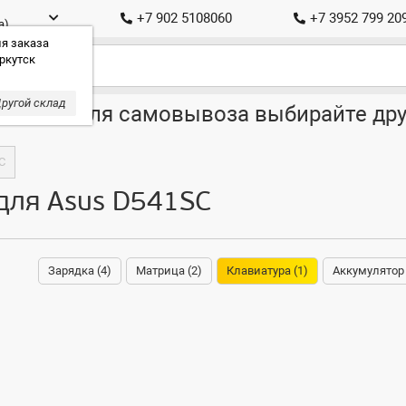
+7 902 5108060
+7 3952 799 20
а)
я заказа
ркутск
ругой склад
ставка, для самовывоза выбирайте дру
C
для Asus D541SC
Зарядка (4)
Матрица (2)
Клавиатура (1)
Аккумулятор 