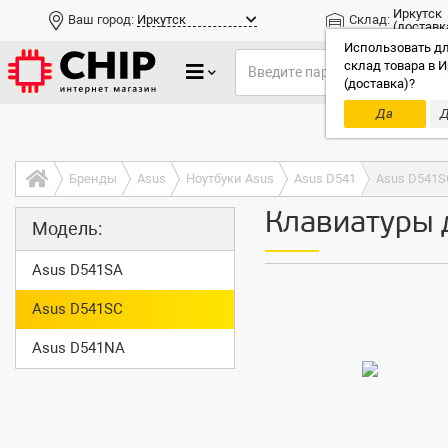
Иркутск
Ваш город:
Иркутск
Склад:
(доставк
Использовать дл
склад товара в И
(доставка)?
Да
Д
Только до
Бренды
Asus
Ноутбуки Asus
Asus D541
Asus D541S
Клавиатуры 
Модель:
Asus D541SA
Asus D541SC
Asus D541NA