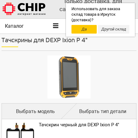
Только доставка, для
самовывоза выбирайте
Использовать для заказа
склад товара в Иркутск
другой склад!
(доставка)?
Каталог
Да
Другой склад
Тачскрины для DEXP Ixion P 4"
Выбрать модель
Выбрать тип детали
Тачскрин черный для DEXP Ixion P 4"