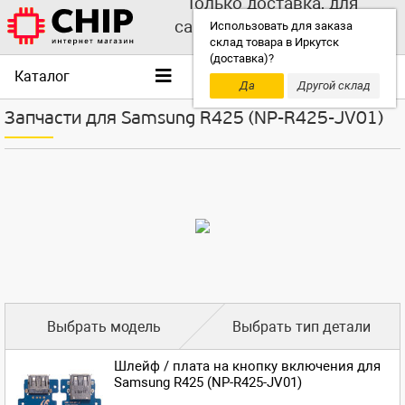
Только доставка, для
самовывоза выбирайте
Использовать для заказа
склад товара в Иркутск
другой склад!
(доставка)?
Каталог
Да
Другой склад
Запчасти для Samsung R425 (NP-R425-JV01)
Выбрать модель
Выбрать тип детали
Шлейф / плата на кнопку включения для
Samsung R425 (NP-R425-JV01)