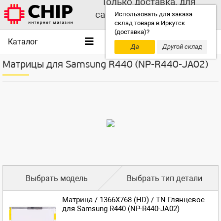
Только доставка, для
самовывоза выбирайте
Использовать для заказа
склад товара в Иркутск
другой склад!
(доставка)?
Каталог
Да
Другой склад
Матрицы для Samsung R440 (NP-R440-JA02)
Выбрать модель
Выбрать тип детали
Матрица / 1366X768 (HD) / TN Глянцевое
для Samsung R440 (NP-R440-JA02)