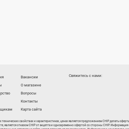
Cвяжитесь с нами:
ия
Вакансии
ы
О магазине
рство
Вопросы
Контакты
вщикам
Карта сайта
их технических свойствах и характеристиках, ценах является предложением CHIP делать офер
рте, является отказом CHIP от акцепта и одновременно офертой со стороны CHIP. Информация 