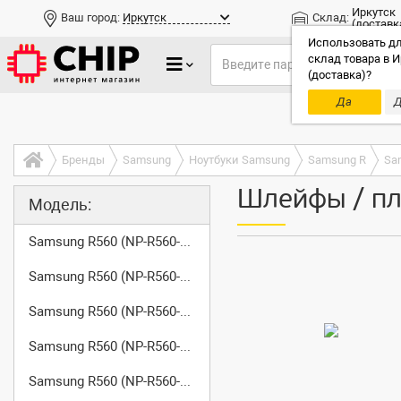
Иркутск
Ваш город:
Иркутск
Склад:
(доставк
Использовать дл
склад товара в И
(доставка)?
Да
Д
Только до
Бренды
Samsung
Ноутбуки Samsung
Samsung R
Sa
Шлейфы / пл
Модель:
Samsung R560 (NP-R560-A000)
Samsung R560 (NP-R560-A001)
Samsung R560 (NP-R560-ASS0)
Samsung R560 (NP-R560-ASS1)
Samsung R560 (NP-R560-ASS2)