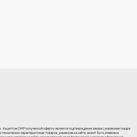
ты. Акцептом CHIP полученной оферты является подтверждение заказа с указанием товара
о технических характеристиках товаров, указанная на сайте, может быть изменена