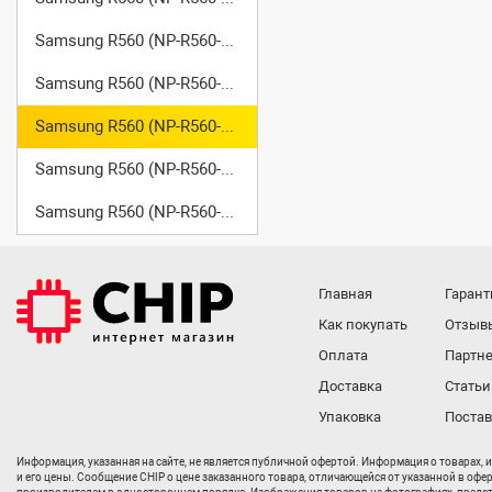
Samsung R560 (NP-R560-BS02)
Samsung R560 (NP-R560-FS01)
Samsung R560 (NP-R560-FS02)
Samsung R560 (NP-R560-XS01)
Samsung R560 (NP-R560-XS02)
Главная
Гарант
Как покупать
Отзыв
Оплата
Партне
Доставка
Статьи
Упаковка
Поста
Информация, указанная на сайте, не является публичной офертой. Информация о товарах, 
и его цены. Сообщение CHIP о цене заказанного товара, отличающейся от указанной в офе