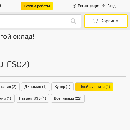
9
Регистрация
Вход
Режим работы
Корзина
гой склад!
0-FS02)
тания (2)
Динамик (1)
Кулер (1)
Шлейф / плата (1)
ур (1)
Разъем USB (1)
Все товары (22)