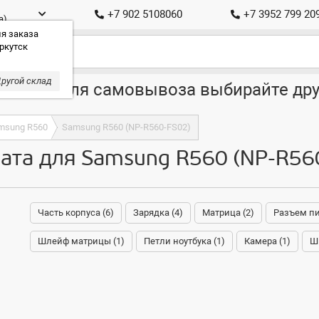
+7 902 5108060
+7 3952 799 20
а)
я заказа
ркутск
ругой склад
ставка, для самовывоза выбирайте дру
msung R560
Samsung R560 (NP-R560-FS02)
ата для Samsung R560 (NP-R56
Часть корпуса (6)
Зарядка (4)
Матрица (2)
Разъем пи
Шлейф матрицы (1)
Петли ноутбука (1)
Камера (1)
Шн