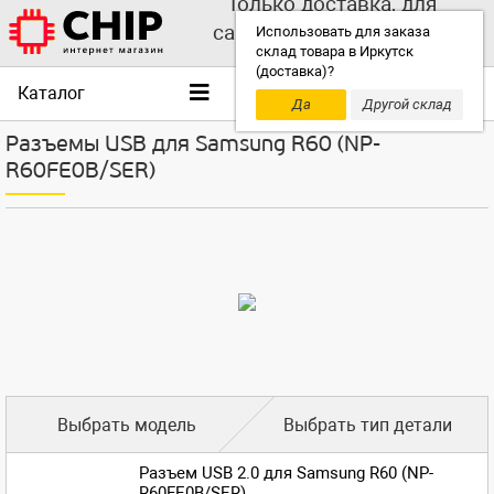
Только доставка, для
самовывоза выбирайте
Использовать для заказа
склад товара в Иркутск
другой склад!
(доставка)?
Каталог
Да
Другой склад
Разъемы USB для Samsung R60 (NP-
R60FE0B/SER)
Выбрать модель
Выбрать тип детали
Разъем USB 2.0 для Samsung R60 (NP-
R60FE0B/SER)