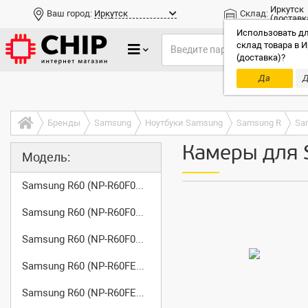
Иркутск
Ваш город:
Иркутск
Склад:
(доставк
Использовать дл
склад товара в И
(доставка)?
Да
Д
Только до
Бренды
Samsung
Ноутбуки Samsung
Samsung R
Sa
Камеры для 
Модель:
Samsung R60 (NP-R60F000/SER)
Samsung R60 (NP-R60F001/SER)
Samsung R60 (NP-R60F002/SER)
Samsung R60 (NP-R60FE01/SER)
Samsung R60 (NP-R60FE02/SER)