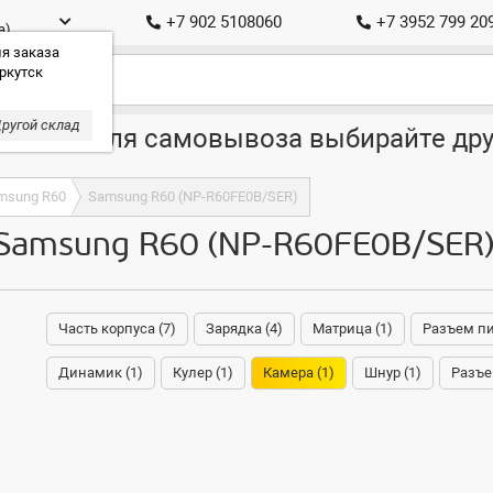
+7 902 5108060
+7 3952 799 20
а)
я заказа
ркутск
ругой склад
ставка, для самовывоза выбирайте дру
msung R60
Samsung R60 (NP-R60FE0B/SER)
Samsung R60 (NP-R60FE0B/SER
Часть корпуса (7)
Зарядка (4)
Матрица (1)
Разъем пи
Динамик (1)
Кулер (1)
Камера (1)
Шнур (1)
Разъе