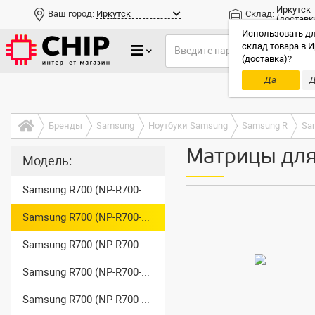
Иркутск
Ваш город:
Иркутск
Склад:
(доставк
Использовать дл
склад товара в И
(доставка)?
Да
Д
Только до
Бренды
Samsung
Ноутбуки Samsung
Samsung R
Sa
Матрицы для
Модель:
Samsung R700 (NP-R700-A001)
Samsung R700 (NP-R700-A002)
Samsung R700 (NP-R700-A003)
Samsung R700 (NP-R700-AAA0)
Samsung R700 (NP-R700-AS01)