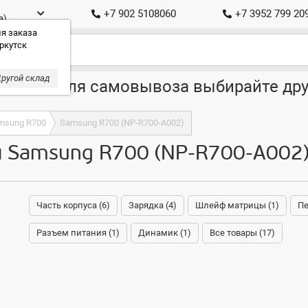
+7 902 5108060
+7 3952 799 20
а)
я заказа
ркутск
ругой склад
ставка, для самовывоза выбирайте дру
msung R700
Samsung R700 (NP-R700-A002)
 Samsung R700 (NP-R700-A002
Часть корпуса (6)
Зарядка (4)
Шлейф матрицы (1)
Пе
Разъем питания (1)
Динамик (1)
Все товары (17)