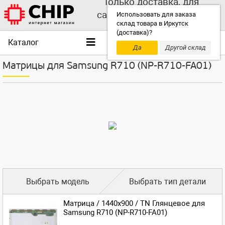
Только доставка, для
самовывоза выбирайте
Использовать для заказа
склад товара в Иркутск
другой склад!
(доставка)?
Каталог
Да
Другой склад
Матрицы для Samsung R710 (NP-R710-FA01)
Выбрать модель
Выбрать тип детали
Матрица / 1440x900 / TN Глянцевое для
Samsung R710 (NP-R710-FA01)