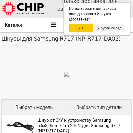
Только доставка, для
самовывоза выбирайте
Использовать для заказа
склад товара в Иркутск
другой склад!
(доставка)?
Каталог
Да
Другой склад
Шнуры для Samsung R717 (NP-R717-DA02)
Выбрать модель
Выбрать тип детали
Шнур от З/У к устройству Samsung
5,5x3,0mm / 1m 2 PIN для Samsung R717
(NP-R717-DA02)