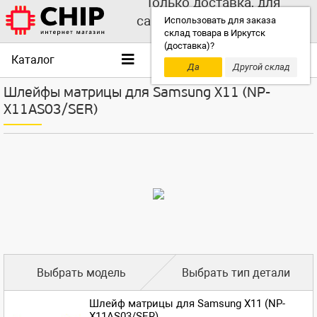
Только доставка, для
самовывоза выбирайте
Использовать для заказа
склад товара в Иркутск
другой склад!
(доставка)?
Каталог
Да
Другой склад
Шлейфы матрицы для Samsung X11 (NP-
X11AS03/SER)
Выбрать модель
Выбрать тип детали
Шлейф матрицы для Samsung X11 (NP-
X11AS03/SER)