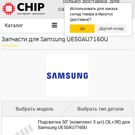
Только доставка, для
самовывоза выбирайте
Использовать для заказа
склад товара в Иркутск
другой склад!
(доставка)?
Каталог
Да
Другой склад
Запчасти для Samsung UE50AU7160U
Выбрать модель
Выбрать тип детали
Подсветка 50" (комплект 3 шт) (3L+3R) для
Samsung UE50AU7160U