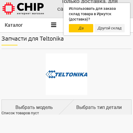
Только доставка, для
самовывоза выбирайте
Использовать для заказа
склад товара в Иркутск
другой склад!
(доставка)?
Каталог
Да
Другой склад
Запчасти для Teltonika
Выбрать модель
Выбрать тип детали
Список товаров пуст