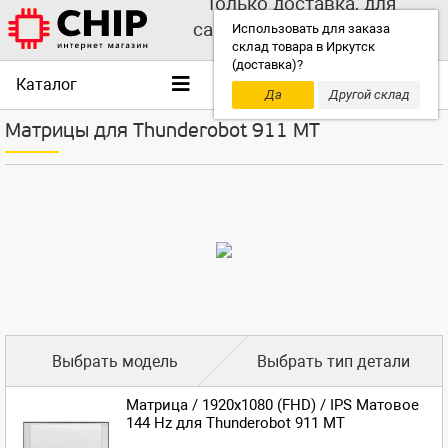
Только доставка, для
самовывоза выбирайте
Использовать для заказа
склад товара в Иркутск
другой склад!
(доставка)?
Каталог
Да
Другой склад
Матрицы для Thunderobot 911 MT
Выбрать модель
Выбрать тип детали
Матрица / 1920x1080 (FHD) / IPS Матовое
144 Hz для Thunderobot 911 MT