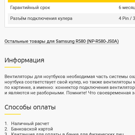
Гарантийный срок
6 меся
Разъём подключения кулера
4 Pin / 
Остальные товары для Samsung R580 (NP-R580-JS0A)
Информация
Вентиляторы для ноутбуков необходимая часть системы ох
ноутбука соответствует свой кулер, но также вентиляторы м
по картинке, а именно: коннектор подключения вентилятор
и являются не разборными. Помните! Что своевременная за
Способы оплаты
Наличный расчет
Банковской картой
Квитанция для оплаты в банке для физических лиц