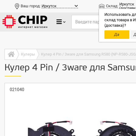
Иркутск
Ваш город:
Иркутск
Склад:
(доставк
Использовать дл
склад товара в И
(доставка)?
Да
Д
Только до
Кулеры
Кулер 4 Pin / 3ware для Samsung R580 (NP-R580-JS0
Кулер 4 Pin / 3ware для Sams
021040