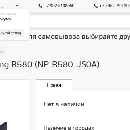
+7 902 5108060
+7 3952 799 20
а)
я заказа
ркутск
ругой склад
ставка, для самовывоза выбирайте дру
A)
ung R580 (NP-R580-JS0A)
Новая
Нет в наличии
Наличие в городах