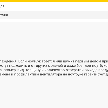
цев
3ware
лаждения. Если ноутбук греется или шумит первым делом при
огут подходить и от других моделей и даже брендов ноутбуков
а, размер, вид, толщину и количество отверстий выхода возд
мена и профилактика вентилятора на ноутбуке гарантирует д