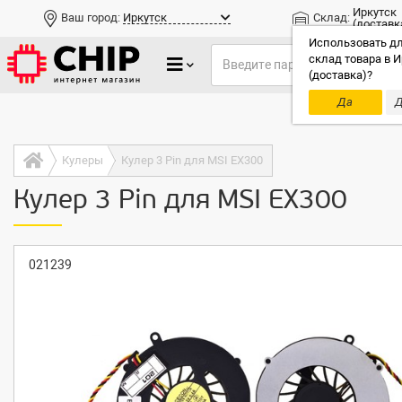
Иркутск
Ваш город:
Иркутск
Склад:
(доставк
Использовать дл
склад товара в И
(доставка)?
Да
Д
Только до
Кулеры
Кулер 3 Pin для MSI EX300
Кулер 3 Pin для MSI EX300
021239