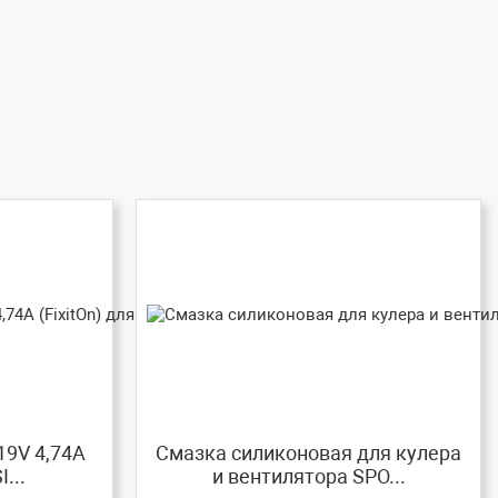
19V 4,74A
Смазка силиконовая для кулера
I...
и вентилятора SPO...