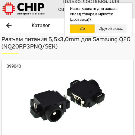
Только доставка, для
самовывоза выбирайте
Использовать для заказа
склад товара в Иркутск
другой склад!
(доставка)?
Каталог
Да
Другой склад
Разъем питания 5,5x3,0mm для Samsung Q20
(NQ20RP3PNQ/SEK)
099043