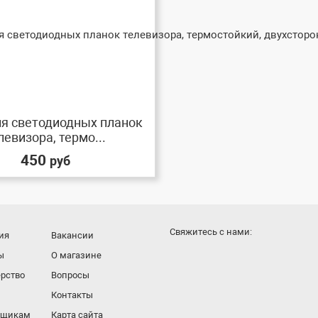
ля светодиодных планок
левизора, термо...
450
руб
Cвяжитесь с нами:
ия
Вакансии
ы
О магазине
рство
Вопросы
Контакты
вщикам
Карта сайта