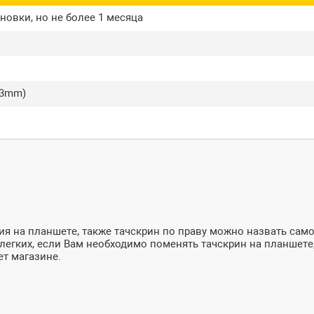
новки, но не более 1 месяца
83mm)
я на планшете, также тачскрин по праву можно назвать сам
из легких, если Вам необходимо поменять тачскрин на планшет
ет магазине.