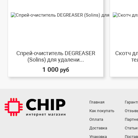
Спрей-очиститель DEGREASER
Скотч д
(Solins) для удалени...
те
1 000
руб
Главная
Гарант
Как покупать
Отзыв
Оплата
Партне
Доставка
Статьи
Упаковка
Поста