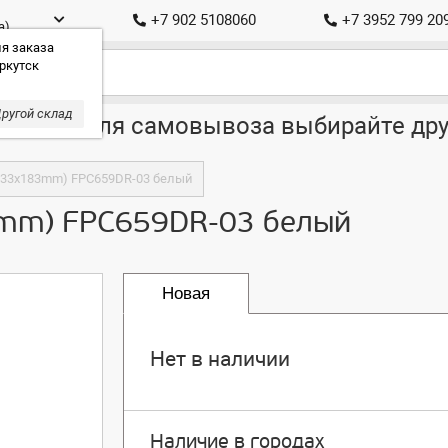
+7 902 5108060
+7 3952 799 20
а)
я заказа
ркутск
ругой склад
ставка, для самовывоза выбирайте дру
 (133x183mm) FPC659DR-03 белый
83mm) FPC659DR-03 белый
Новая
Нет в наличии
Наличие в городах