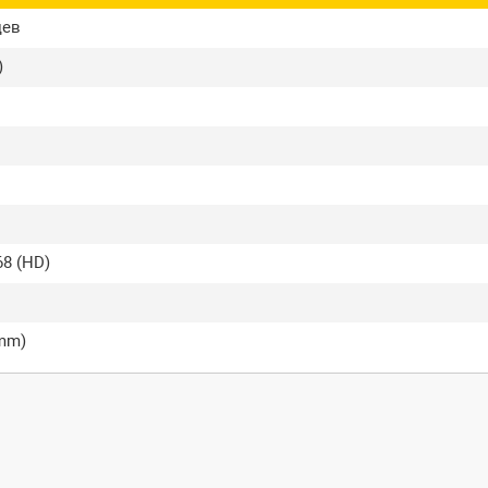
цев
)
8 (HD)
3mm)