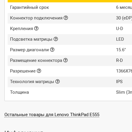
Гарантийный срок
6 меся
Коннектор подключения
30 (eDP
Крепления
U-D
Подсветка матрицы
LED
Размер диагонали
15.6"
Размещение коннектора
R-D
Разрешение
1366X76
Технология матрицы
IPS
Толщина
Slim (
Остальные товары для Lenovo ThinkPad E555