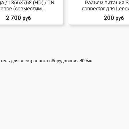
а / 1366X768 (HD) / TN
Разъем питания S
овое (совместим...
connector для Lenovo
2 700
200
руб
руб