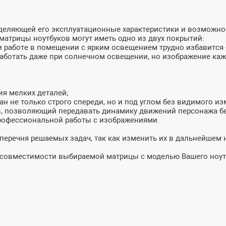
ределяющей его эксплуатационные характеристики и возможн
матрицы ноутбуков могут иметь одно из двух покрытий:
и работе в помещении с ярким освещением трудно избавится о
 работать даже при солнечном освещении, но изображение ка
ия мелких деталей;
ан не только строго спереди, но и под углом без видимого из
в, позволяющий передавать динамику движений персонажа бе
профессиональной работы с изображениями.
 перечня решаемых задач, так как изменить их в дальнейшем
и совместимости выбираемой матрицы с моделью Вашего ноут