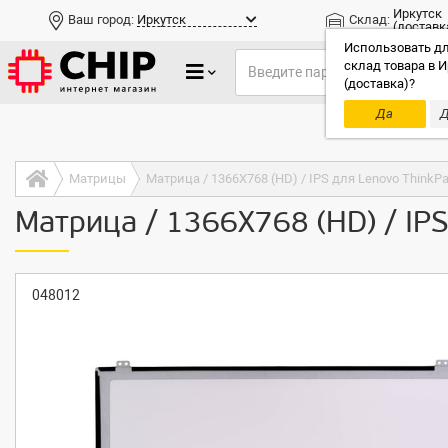
Иркутск
Ваш город:
Иркутск
Склад:
(доставк
Использовать дл
склад товара в И
(доставка)?
Да
Д
Только до
Матрицы
Матрица / 1366X768 (HD) / IPS для Lenovo ThinkP
Матрица / 1366X768 (HD) / IP
048012