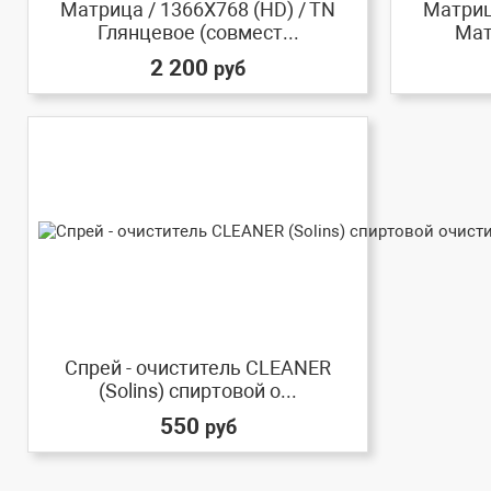
Матрица / 1366X768 (HD) / TN
Матриц
Глянцевое (совмест...
Мат
2 200
руб
Спрей - очиститель CLEANER
(Solins) спиртовой о...
550
руб