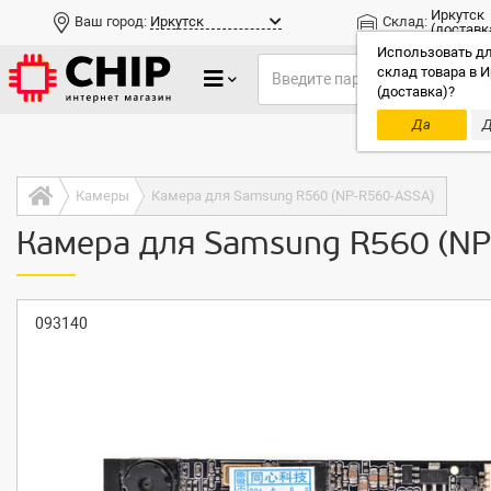
Иркутск
Ваш город:
Иркутск
Склад:
(доставк
Использовать дл
склад товара в И
(доставка)?
Да
Д
Только до
Камеры
Камера для Samsung R560 (NP-R560-ASSA)
Камера для Samsung R560 (NP
093140