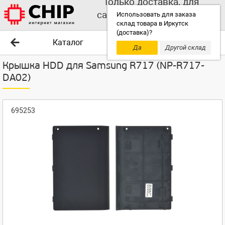
Только доставка, для
самовывоза выбирайте
Использовать для заказа
склад товара в Иркутск
другой склад!
(доставка)?
Каталог
Да
Другой склад
Крышка HDD для Samsung R717 (NP-R717-
DA02)
695253