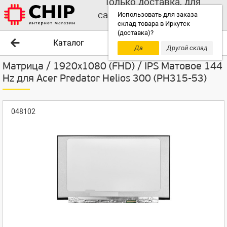
Только доставка, для
самовывоза выбирайте
Использовать для заказа
склад товара в Иркутск
другой склад!
(доставка)?
Каталог
Да
Другой склад
Матрица / 1920x1080 (FHD) / IPS Матовое 144
Hz для Acer Predator Helios 300 (PH315-53)
048102