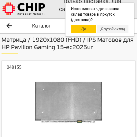
Только доставка, для
самовывоза выбирайте
Использовать для заказа
склад товара в Иркутск
другой склад!
(доставка)?
Каталог
Да
Другой склад
Матрица / 1920x1080 (FHD) / IPS Матовое для
HP Pavilion Gaming 15-ec2025ur
048155