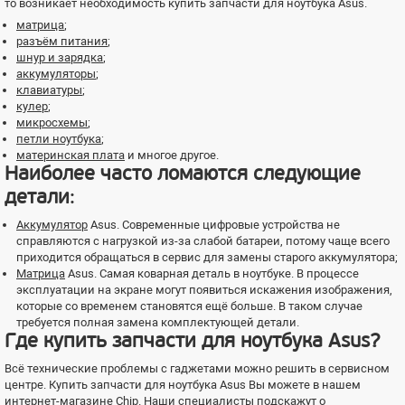
то возникает необходимость купить запчасти для ноутбука Asus.
матрица
;
разъём питания
;
шнур и зарядка
;
аккумуляторы
;
клавиатуры
;
кулер
;
микросхемы
;
петли ноутбука
;
материнская плата
и многое другое.
Наиболее часто ломаются следующие
детали
:
Аккумулятор
Asus. Современные цифровые устройства не
справляются с нагрузкой из-за слабой батареи, потому чаще всего
приходится обращаться в сервис для замены старого аккумулятора;
Матрица
Asus. Самая коварная деталь в ноутбуке. В процессе
эксплуатации на экране могут появиться искажения изображения,
которые со временем становятся ещё больше. В таком случае
требуется полная замена комплектующей детали.
Где купить запчасти для ноутбука Asus?
Всё технические проблемы с гаджетами можно решить в сервисном
центре. Купить запчасти для ноутбука Asus Вы можете в нашем
интернет-магазине Chip. Наши специалисты подскажут о