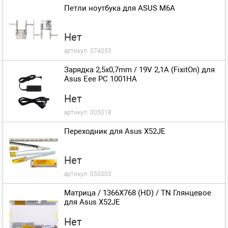
Петли ноутбука для ASUS M6A
Нет
артикул:
074053
Зарядка 2,5x0,7mm / 19V 2,1A (FixitOn) для
Asus Eee PC 1001HA
Нет
артикул:
005018
Переходник для Asus X52JE
Нет
артикул:
050003
Матрица / 1366X768 (HD) / TN Глянцевое
для Asus X52JE
Нет