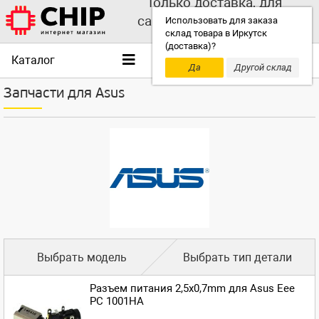
Только доставка, для
самовывоза выбирайте
Использовать для заказа
склад товара в Иркутск
другой склад!
(доставка)?
Каталог
Да
Другой склад
Запчасти для Asus
Выбрать модель
Выбрать тип детали
Разъем питания 2,5x0,7mm для Asus Eee
PC 1001HA