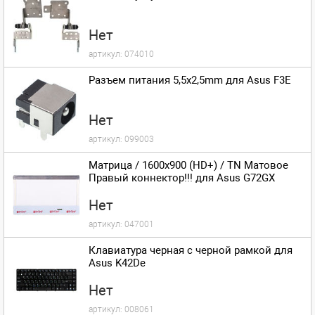
Нет
артикул:
074010
Разъем питания 5,5x2,5mm для Asus F3E
Нет
артикул:
099003
Матрица / 1600x900 (HD+) / TN Матовое
Правый коннектор!!! для Asus G72GX
Нет
артикул:
047001
Клавиатура черная с черной рамкой для
Asus K42De
Нет
артикул:
008061