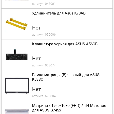
артикул:
043001
Удлиннитель для Asus K70AB
Нет
артикул:
050006
Клавиатура черная для ASUS A56CB
Нет
артикул:
008074
Рамка матрицы (B) черный для ASUS
K53SC
Нет
артикул:
696004
Матрица / 1920x1080 (FHD) / TN Матовое
для ASUS G74Sx