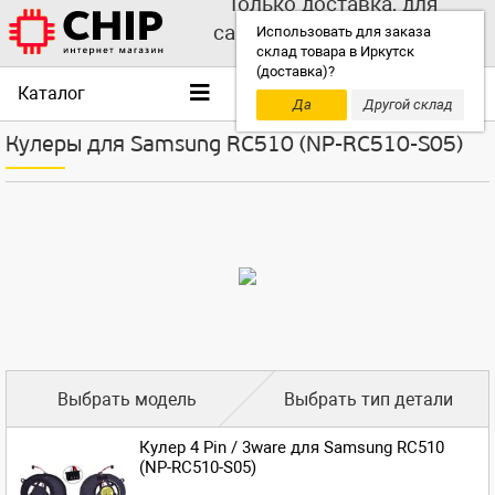
Только доставка, для
самовывоза выбирайте
Использовать для заказа
склад товара в Иркутск
другой склад!
(доставка)?
Каталог
Да
Другой склад
Кулеры для Samsung RC510 (NP-RC510-S05)
Выбрать модель
Выбрать тип детали
Кулер 4 Pin / 3ware для Samsung RC510
(NP-RC510-S05)