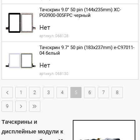
Тачскрин 9.0" 50 pin (144x235mm) XC-
PG0900-005FPC черный
Нет
артикул:
068128
Тачскрин 9.7" 50 pin (183x237mm) e-C97011-
04 белый
Нет
артикул:
068130
1
2
3
4
5
6
7
8
9
Тачскрины и
дисплейные модули к