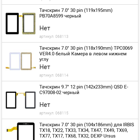
Тачскрин 7.0" 30 pin (119x195mm)
PB70A8599 черный
Нет
артикул:
068113
Тачскрин 7.0" 30 pin (118x190mm) TPC0069
VER4.0 белый Камера в левом нижнем
углу
Нет
артикул:
068114
Тачскрин 9.7" 12 pin (142x233mm) QSD E-
C97008-02 черный
Нет
артикул:
068115
Тачскрин 7.0" 30 pin (104x186mm) для IRBIS
TX18, TX22, TX33, TX34, TX47, TX49, TX69,
TX77, TX17, TX68, TX32, DEXP Ursus