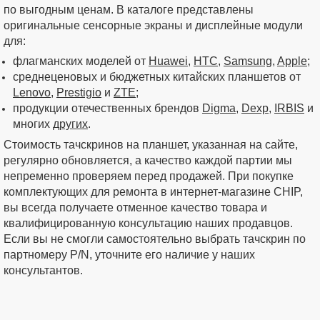
по выгодным ценам. В каталоге представлены
оригинальные сенсорные экраны и дисплейные модули
для:
флагманских моделей от
Huawei
,
HTC
,
Samsung
,
Apple
;
среднеценовых и бюджетных китайских планшетов от
Lenovo
,
Prestigio
и
ZTE
;
продукции отечественных брендов
Digma
,
Dexp
,
IRBIS
и
многих
других
.
Стоимость тачскринов на планшет, указанная на сайте,
регулярно обновляется, а качество каждой партии мы
непременно проверяем перед продажей. При покупке
комплектующих для ремонта в интернет-магазине CHIP,
вы всегда получаете отменное качество товара и
квалифицированную консультацию наших продавцов.
Если вы не смогли самостоятельно выбрать тачскрин по
партномеру P/N, уточните его наличие у наших
консультантов.