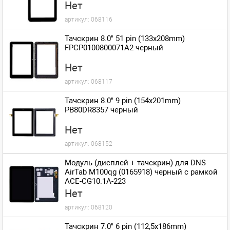
7E/FM710301KA (С отверстием под
Нет
динамик)
артикул:
068116
Тачскрин 8.0" 51 pin (133x208mm)
FPCP0100800071A2 черный
Нет
артикул:
068117
Тачскрин 8.0" 9 pin (154x201mm)
PB80DR8357 черный
Нет
артикул:
068152
Модуль (дисплей + тачскрин) для DNS
AirTab M100qg (0165918) черный с рамкой
ACE-CG10.1A-223
Нет
артикул:
068120
Тачскрин 7.0" 6 pin (112,5x186mm)