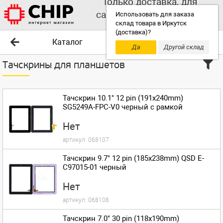
Только доставка, для
самовывоза выбирайте
Использовать для заказа
склад товара в Иркутск
другой склад!
(доставка)?
Каталог
Да
Другой склад
Тачскрины для планшетов
Тачскрин 10.1" 12 pin (191x240mm)
SG5249A-FPC-V0 черный с рамкой
Нет
артикул:
068107
Тачскрин 9.7" 12 pin (185x238mm) QSD E-
C97015-01 черный
Нет
артикул:
068108
Тачскрин 7.0" 30 pin (118x190mm)