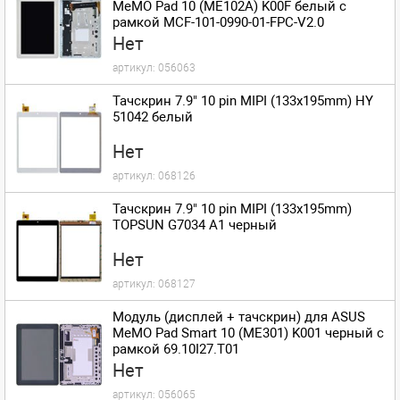
MeMO Pad 10 (ME102A) K00F белый с
рамкой MCF-101-0990-01-FPC-V2.0
Нет
артикул:
056063
Тачскрин 7.9" 10 pin MIPI (133x195mm) HY
51042 белый
Нет
артикул:
068126
Тачскрин 7.9" 10 pin MIPI (133x195mm)
TOPSUN G7034 A1 черный
Нет
артикул:
068127
Модуль (дисплей + тачскрин) для ASUS
MeMO Pad Smart 10 (ME301) K001 черный с
рамкой 69.10I27.T01
Нет
артикул:
056065