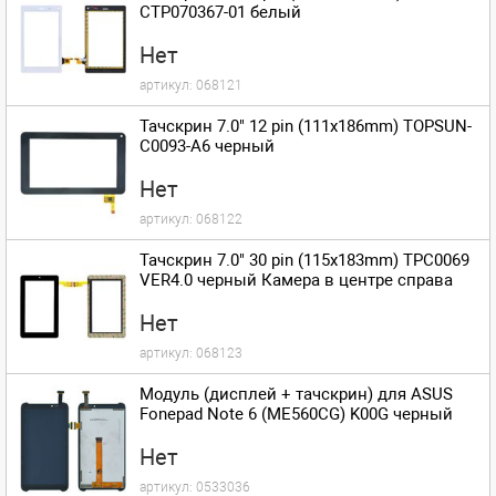
CTP070367-01 белый
Нет
артикул:
068121
Тачскрин 7.0" 12 pin (111x186mm) TOPSUN-
C0093-A6 черный
Нет
артикул:
068122
Тачскрин 7.0" 30 pin (115x183mm) TPC0069
VER4.0 черный Камера в центре справа
Нет
артикул:
068123
Модуль (дисплей + тачскрин) для ASUS
Fonepad Note 6 (ME560CG) K00G черный
Нет
артикул:
0533036