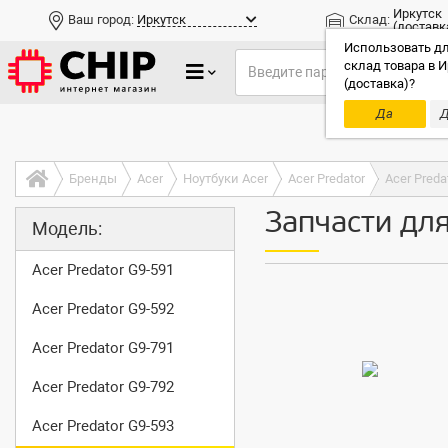
Иркутск
Ваш город:
Иркутск
Склад:
(доставк
Использовать дл
склад товара в И
(доставка)?
Да
Д
Только до
Бренды
Acer
Ноутбуки Acer
Acer Predator
Acer Preda
Запчасти для
Модель:
Acer Predator G9-591
Acer Predator G9-592
Acer Predator G9-791
Acer Predator G9-792
Acer Predator G9-593