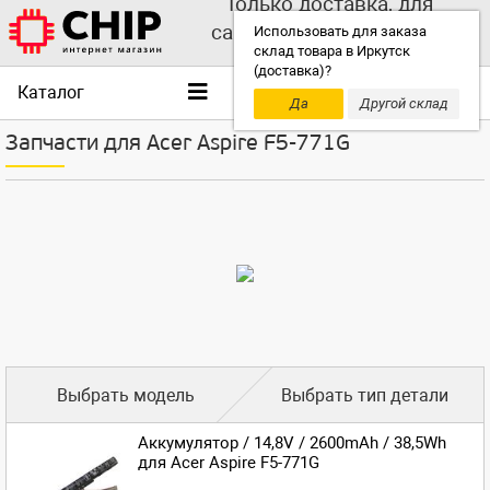
Только доставка, для
самовывоза выбирайте
Использовать для заказа
склад товара в Иркутск
другой склад!
(доставка)?
Каталог
Да
Другой склад
Запчасти для Acer Aspire F5-771G
Выбрать модель
Выбрать тип детали
Аккумулятор / 14,8V / 2600mAh / 38,5Wh
для Acer Aspire F5-771G