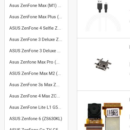
Asus ZenFone Max (M1) ZB555KL
Asus ZenFone Max Plus (M1) ZB570TL
ASUS ZenFone 4 Selfie ZD553KL
Asus ZenFone 3 Deluxe ZS550KL
ASUS ZenFone 3 Deluxe ZS570KL
Asus Zenfone Max Pro (M2) ZB631KL
ASUS ZenFone Max M2 (ZB633KL)
Asus ZenFone 3s Max ZC521TL
Asus ZenFone 4 Max ZC550TL
Asus ZenFone Lite L1 G553KL
ASUS Zenfone 6 (ZS630KL)
ASUS ZenFone Go TV G550KL