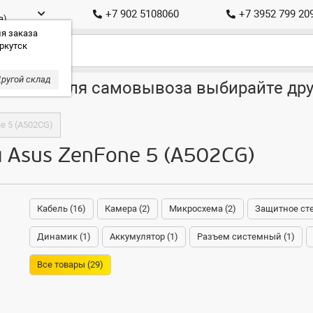
+7 902 5108060
+7 3952 799 20
а)
я заказа
ркутск
ругой склад
ставка, для самовывоза выбирайте дру
e 5 (A502CG)
 Asus ZenFone 5 (A502CG)
Кабель (16)
Камера (2)
Микросхема (2)
Защитное сте
Динамик (1)
Аккумулятор (1)
Разъем системный (1)
Все товары (29)