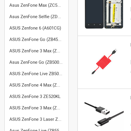
Asus ZenFone Max (ZC550KL)
Asus ZenFone Selfie (ZD551KL)
ASUS Zenfone 6 (A601CG)
ASUS ZenFone Go (ZB450KL)
ASUS ZenFone 3 Max (ZC520TL) X008D
Asus ZenFone Go (ZB500KL) X00AD
ASUS ZenFone Live ZB501KL GO
ASUS ZenFone 4 Max (ZC554KL)
ASUS ZenFone 3 ZE520KL
ASUS ZenFone 3 Max (ZC553KL)
ASUS ZenFone 3 Laser ZC551KL
Asus ZenFone Live (ZB553KL)