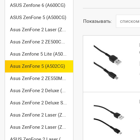
ASUS Zenfone 6 (A600CG)
ASUS ZenFone 5 (A500CG)
Показывать:
списком
Asus ZenFone 2 Laser (ZE550KL)
Asus ZenFone 2 ZE500CL Z00D
Asus Zenfone 5 Lite (A502CG)
Asus ZenFone 5 (A502CG)
Asus ZenFone 2 ZE550ML (Z008d)
Asus ZenFone 2 Deluxe (ZE551ML) Z00AD
Asus ZenFone 2 Deluxe Special Edition
Asus ZenFone 2 Laser (ZE500KG)
Asus ZenFone 2 Laser (ZE500KL)
ASUS ZenFone 2 Laser (ZE550KG)