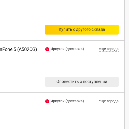
Купить с другого склада
enFone 5 (A502CG)
Иркутск (доставка)
еще города
Оповестить о поступлении
Иркутск (доставка)
еще города