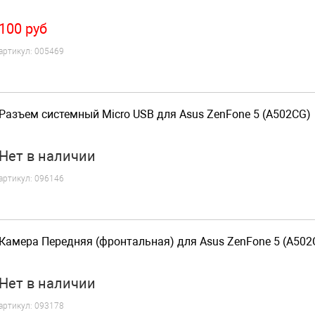
100
руб
артикул:
005469
Разъем системный Micro USB для Asus ZenFone 5 (A502CG)
Нет
в наличии
артикул:
096146
Камера Передняя (фронтальная) для Asus ZenFone 5 (A502
Нет
в наличии
артикул:
093178