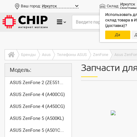
Иркутск
Ваш город:
Иркутск
Склад:
(доставк
Использовать дл
склад товара в И
(доставка)?
Да
Д
Только до
Бренды
Asus
Телефоны ASUS
ZenFone
Asus ZenFon
Запчасти для
Модель:
ASUS ZenFone 2 (ZE551ML) Z00A
ASUS ZenFone 4 (A400CG)
ASUS ZenFone 4 (A450CG)
ASUS ZenFone 5 (A500KL)
ASUS ZenFone 5 (A501CG) LTE T00J