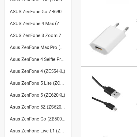
ASUS ZenFone Go ZB690KG
ASUS ZenFone 4 Max (ZC520KL)
ASUS ZenFone 3 Zoom ZE553KL
Asus ZenFone Max Pro (M1) ZB602KL
Asus ZenFone 4 Selfie Pro (ZD552KL)
Asus ZenFone 4 (ZE554KL)
Asus ZenFone 5 Lite (ZC600KL)
Asus ZenFone 5 (ZE620KL)
Asus ZenFone 5Z (ZS620KL)
Asus ZenFone Go (ZB500KG) X00BD
Asus ZenFone Live L1 (ZA550KL/G552KL)