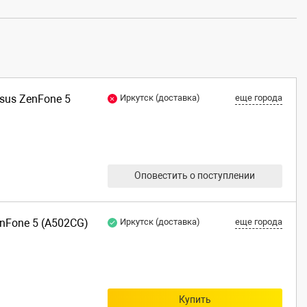
Asus ZenFone 5
Иркутск (доставка)
еще города
Оповестить о поступлении
enFone 5 (A502CG)
Иркутск (доставка)
еще города
Купить