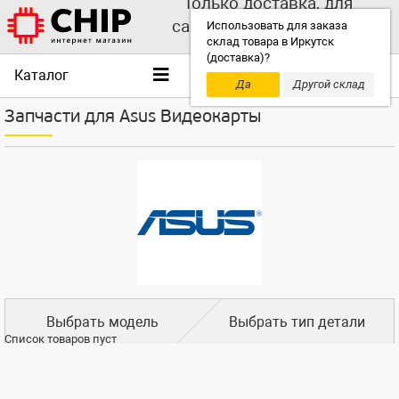
Только доставка, для
самовывоза выбирайте
Использовать для заказа
склад товара в Иркутск
другой склад!
(доставка)?
Каталог
Да
Другой склад
Запчасти для Asus Видеокарты
Выбрать модель
Выбрать тип детали
Список товаров пуст