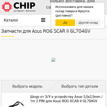
Только доставка, для
самовывоза выбирайте
Использовать для заказа
склад товара в Иркутск
другой склад!
(доставка)?
Каталог
Да
Другой склад
Запчасти для Asus ROG SCAR II GL704GV
Выбрать модель
Выбрать тип детали
Шнур от З/У к устройству Asus 5,5x2,5mm /
1m 2 PIN для Asus ROG SCAR II GL704GV