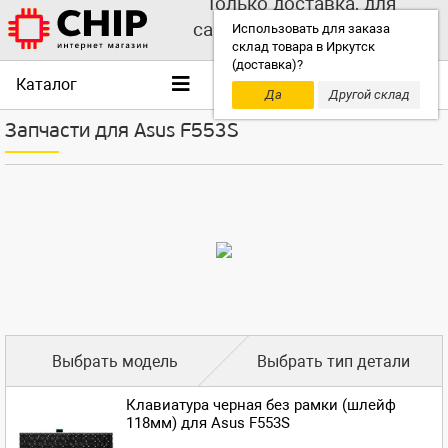
Только доставка, для
самовывоза выбирайте
Использовать для заказа
склад товара в Иркутск
другой склад!
(доставка)?
Каталог
Да
Другой склад
Запчасти для Asus F553S
Выбрать модель
Выбрать тип детали
Клавиатура черная без рамки (шлейф
118мм) для Asus F553S