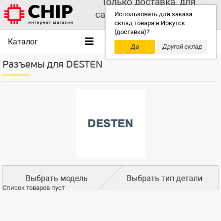
Только доставка, для
самовывоза выбирайте
Использовать для заказа
склад товара в Иркутск
другой склад!
(доставка)?
Каталог
Да
Другой склад
Разъемы для DESTEN
Выбрать модель
Выбрать тип детали
Список товаров пуст