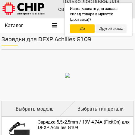
Только доставка, для
самовывоза выбирайте
Использовать для заказа
склад товара в Иркутск
другой склад!
(доставка)?
Каталог
Да
Другой склад
Зарядки для DEXP Achilles G109
Выбрать модель
Выбрать тип детали
Зарядка 5,5x2,5mm / 19V 4,74A (FixitOn) для
DEXP Achilles G109