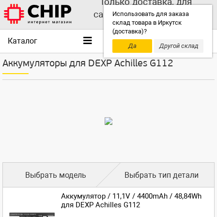
Только доставка, для
самовывоза выбирайте
Использовать для заказа
склад товара в Иркутск
другой склад!
(доставка)?
Каталог
Да
Другой склад
Аккумуляторы для DEXP Achilles G112
Выбрать модель
Выбрать тип детали
Аккумулятор / 11,1V / 4400mAh / 48,84Wh
для DEXP Achilles G112