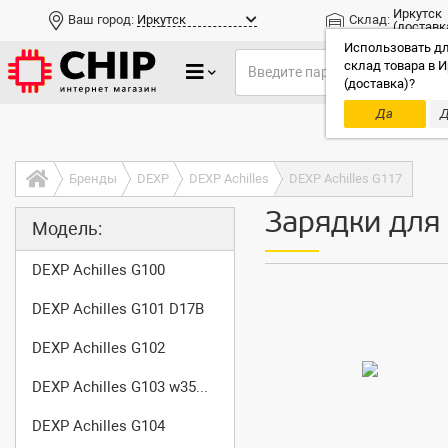
Иркутск
Ваш город:
Иркутск
Склад:
(доставк
Использовать дл
склад товара в И
(доставка)?
Да
Д
Только до
Бренды
DEXP
DEXP Achilles
DEXP Achilles G117
Зарядки для 
Модель:
DEXP Achilles G100
DEXP Achilles G101 D17B
DEXP Achilles G102
DEXP Achilles G103 w350ssq
DEXP Achilles G104