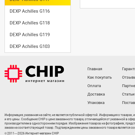
DEXP Achilles G116
DEXP Achilles G118
DEXP Achilles G119
DEXP Achilles G103
Главная
Гарант
Как покупать
Отзыв
Оплата
Партне
Доставка
Статьи
Упаковка
Поста
Информация, указанная на сайте, не является публичной офертой. Информация о товарах, 
и его цены. Сообщение CHIP о цене заказанного товара, отличающейся от указанной в офе
производителем в одностороннем порядке. Изображения товаров на фотографиях, представл
заказа на соответствующий товар. Подтверждением цены заказанного товара является соо
© 2011—2026 Интернет-магазин CHIP