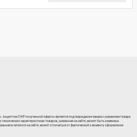
ты. Акцептом CHIP полученной оферты является подтверждение заказа с указанием товара
о технических характеристиках товаров, указанная на сайте, может быть изменена
занная в каталоге на сайте, может отличаться от фактической к моменту оформления