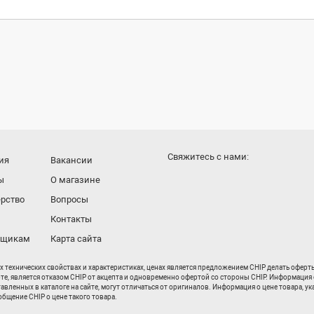
Cвяжитесь с нами:
ия
Вакансии
ы
О магазине
рство
Вопросы
Контакты
вщикам
Карта сайта
их технических свойствах и характеристиках, ценах является предложением CHIP делать офер
рте, является отказом CHIP от акцепта и одновременно офертой со стороны CHIP. Информация 
енных в каталоге на сайте, могут отличаться от оригиналов. Информация о цене товара, ука
бщение CHIP о цене такого товара.