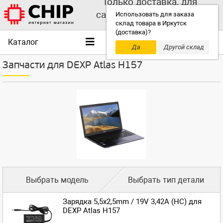
Только доставка, для
самовывоза выбирайте
Использовать для заказа
склад товара в Иркутск
другой склад!
(доставка)?
Каталог
Да
Другой склад
Запчасти для DEXP Atlas H157
Выбрать модель
Выбрать тип детали
Зарядка 5,5x2,5mm / 19V 3,42A (HC) для
DEXP Atlas H157