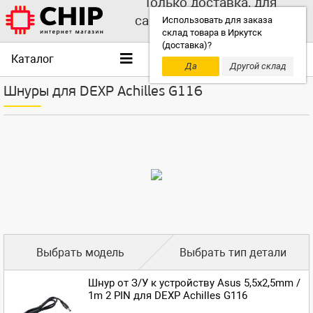
Только доставка, для
самовывоза выбирайте
Использовать для заказа
склад товара в Иркутск
другой склад!
(доставка)?
Каталог
Да
Другой склад
Шнуры для DEXP Achilles G116
Выбрать модель
Выбрать тип детали
Шнур от З/У к устройству Asus 5,5x2,5mm /
1m 2 PIN для DEXP Achilles G116