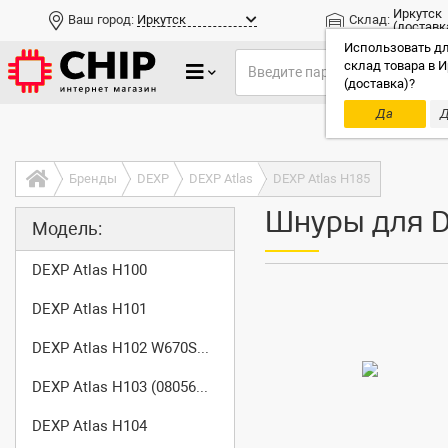
Иркутск
Ваш город:
Иркутск
Склад:
(доставк
Использовать дл
склад товара в И
(доставка)?
Да
Д
Только до
Бренды
DEXP
DEXP Atlas
DEXP Atlas H185
Шнуры для D
Модель:
DEXP Atlas H100
DEXP Atlas H101
DEXP Atlas H102 W670SFQ
DEXP Atlas H103 (0805608)
DEXP Atlas H104