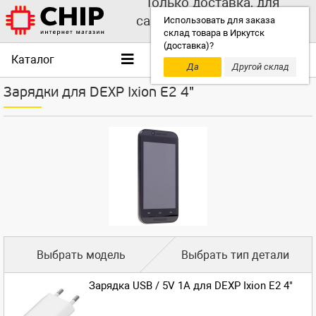
Только доставка, для
самовывоза выбирайте
Использовать для заказа
склад товара в Иркутск
другой склад!
(доставка)?
Каталог
Да
Другой склад
Зарядки для DEXP Ixion E2 4"
Выбрать модель
Выбрать тип детали
Зарядка USB / 5V 1A для DEXP Ixion E2 4"