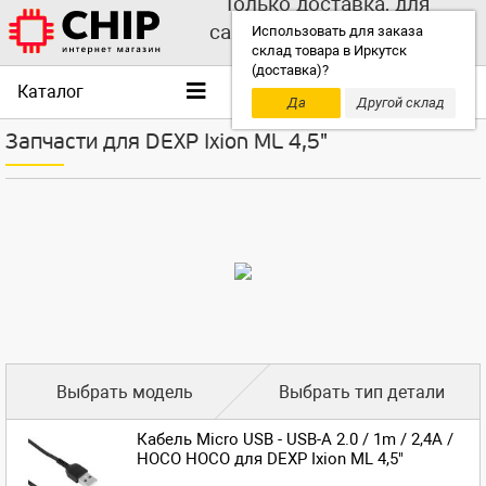
Только доставка, для
самовывоза выбирайте
Использовать для заказа
склад товара в Иркутск
другой склад!
(доставка)?
Каталог
Да
Другой склад
Запчасти для DEXP Ixion ML 4,5"
Выбрать модель
Выбрать тип детали
Кабель Micro USB - USB-A 2.0 / 1m / 2,4A /
HOCO HOCO для DEXP Ixion ML 4,5"