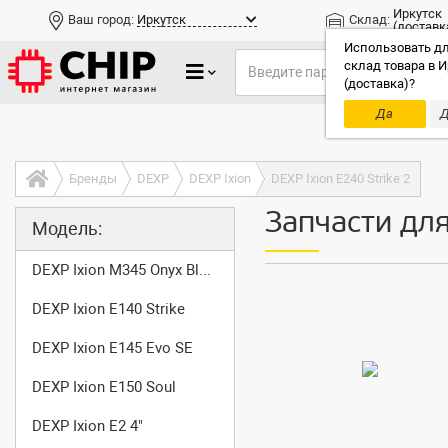
Иркутск
Ваш город:
Иркутск
Склад:
(доставк
Использовать дл
склад товара в И
(доставка)?
Да
Д
Только до
Бренды
DEXP
DEXP Ixion
DEXP Ixion E240 Strike 2
Запчасти для
Модель:
DEXP Ixion M345 Onyx Black
DEXP Ixion E140 Strike
DEXP Ixion E145 Evo SE
DEXP Ixion E150 Soul
DEXP Ixion E2 4"