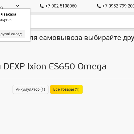
+7 902 5108060
+7 3952 799 20
а)
я заказа
ркутск
ругой склад
ставка, для самовывоза выбирайте дру
я DEXP Ixion ES650 Omega
Аккумулятор (1)
Все товары (1)