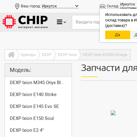
Иркутск
Ваш город:
Иркутск
Склад:
(доставк
Использовать дл
склад товара в И
(доставка)?
Да
Д
Только до
Бренды
DEXP
DEXP Ixion
DEXP Ixion ES650 Omega
Запчасти дл
Модель:
DEXP Ixion M345 Onyx Black
DEXP Ixion E140 Strike
DEXP Ixion E145 Evo SE
DEXP Ixion E150 Soul
DEXP Ixion E2 4"