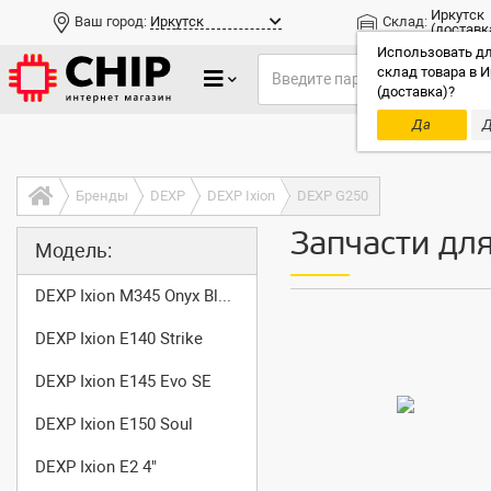
Иркутск
Ваш город:
Иркутск
Склад:
(доставк
Использовать дл
склад товара в И
(доставка)?
Да
Д
Только до
Бренды
DEXP
DEXP Ixion
DEXP G250
Запчасти дл
Модель:
DEXP Ixion M345 Onyx Black
DEXP Ixion E140 Strike
DEXP Ixion E145 Evo SE
DEXP Ixion E150 Soul
DEXP Ixion E2 4"