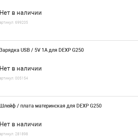
Нет
в наличии
артикул:
699205
Зарядка USB / 5V 1A для DEXP G250
Нет
в наличии
артикул:
005154
Шлейф / плата материнская для DEXP G250
Нет
в наличии
артикул:
281898