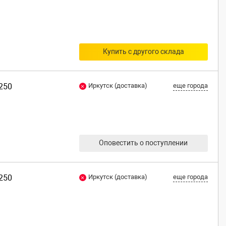
Купить с другого склада
G250
Иркутск (доставка)
еще города
Оповестить о поступлении
G250
Иркутск (доставка)
еще города