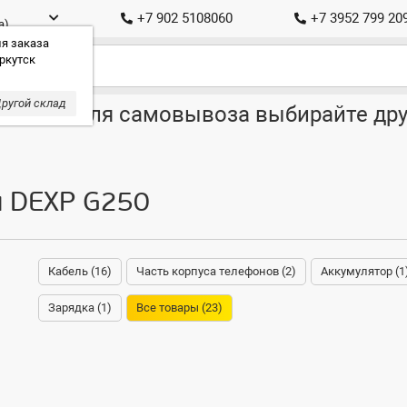
+7 902 5108060
+7 3952 799 20
а)
я заказа
ркутск
ругой склад
ставка, для самовывоза выбирайте дру
я DEXP G250
Кабель (16)
Часть корпуса телефонов (2)
Аккумулятор (1
Зарядка (1)
Все товары (23)