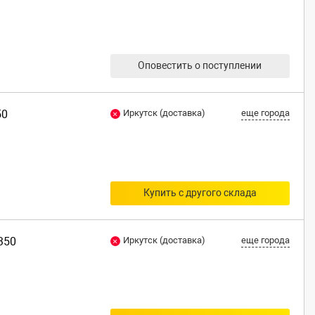
Оповестить о поступлении
50
Иркутск (доставка)
еще города
Купить с другого склада
350
Иркутск (доставка)
еще города