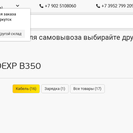
+7 902 5108060
+7 3952 799 20
а)
я заказа
ркутск
ругой склад
ставка, для самовывоза выбирайте дру
DEXP B350
Кабель (16)
Зарядка (1)
Все товары (17)