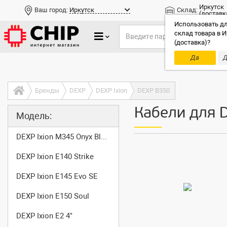
Иркутск
Ваш город:
Иркутск
Склад:
(доставк
Использовать дл
склад товара в И
(доставка)?
Да
Д
Только до
Бренды
DEXP
DEXP Ixion
DEXP B350
Кабели для 
Модель:
DEXP Ixion M345 Onyx Black
DEXP Ixion E140 Strike
DEXP Ixion E145 Evo SE
DEXP Ixion E150 Soul
DEXP Ixion E2 4"