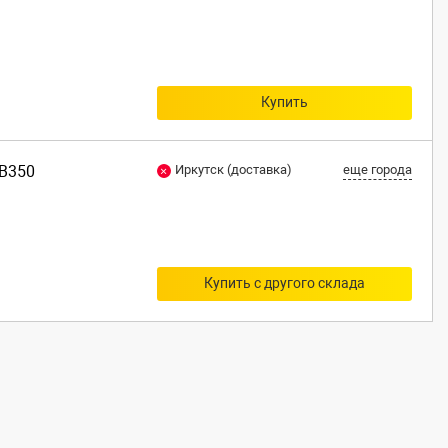
Купить
 B350
Иркутск (доставка)
еще города
Купить с другого склада