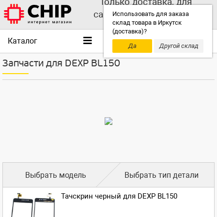
Только доставка, для
самовывоза выбирайте
Использовать для заказа
склад товара в Иркутск
другой склад!
(доставка)?
Каталог
Да
Другой склад
Запчасти для DEXP BL150
Выбрать модель
Выбрать тип детали
Тачскрин черный для DEXP BL150