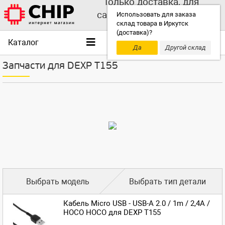
Только доставка, для
самовывоза выбирайте
Использовать для заказа
склад товара в Иркутск
другой склад!
(доставка)?
Каталог
Да
Другой склад
Запчасти для DEXP T155
Выбрать модель
Выбрать тип детали
Кабель Micro USB - USB-A 2.0 / 1m / 2,4A /
HOCO HOCO для DEXP T155