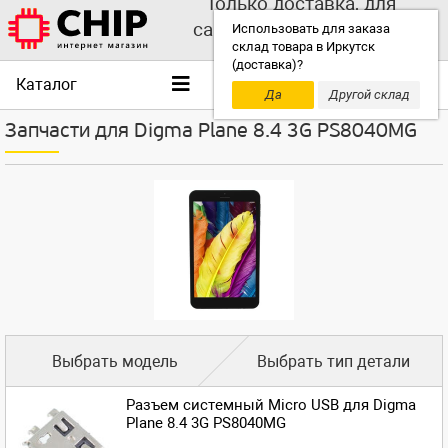
Только доставка, для
самовывоза выбирайте
Использовать для заказа
склад товара в Иркутск
другой склад!
(доставка)?
Каталог
Да
Другой склад
Запчасти для Digma Plane 8.4 3G PS8040MG
Выбрать модель
Выбрать тип детали
Разъем системный Micro USB для Digma
Plane 8.4 3G PS8040MG