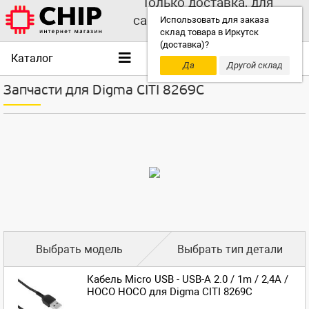
Только доставка, для
самовывоза выбирайте
Использовать для заказа
склад товара в Иркутск
другой склад!
(доставка)?
Каталог
Да
Другой склад
Запчасти для Digma CITI 8269C
Выбрать модель
Выбрать тип детали
Кабель Micro USB - USB-A 2.0 / 1m / 2,4A /
HOCO HOCO для Digma CITI 8269C