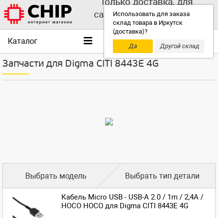
Только доставка, для
самовывоза выбирайте
Использовать для заказа
склад товара в Иркутск
другой склад!
(доставка)?
Каталог
Да
Другой склад
Запчасти для Digma CITI 8443E 4G
Выбрать модель
Выбрать тип детали
Кабель Micro USB - USB-A 2.0 / 1m / 2,4A /
HOCO HOCO для Digma CITI 8443E 4G